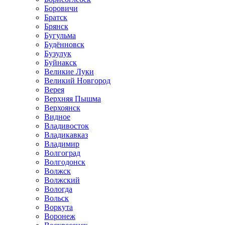
Боровичи
Братск
Брянск
Бугульма
Будённовск
Бузулук
Буйнакск
Великие Луки
Великий Новгород
Верея
Верхняя Пышма
Верхоянск
Видное
Владивосток
Владикавказ
Владимир
Волгоград
Волгодонск
Волжск
Волжский
Вологда
Вольск
Воркута
Воронеж