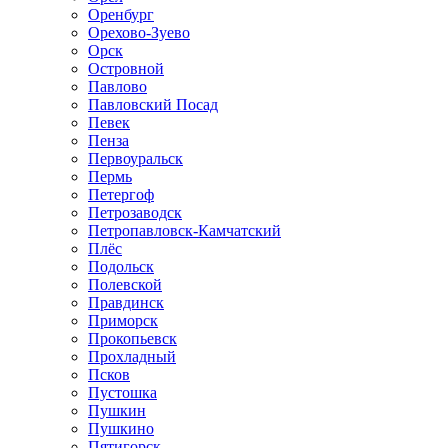
Оренбург
Орехово-Зуево
Орск
Островной
Павлово
Павловский Посад
Певек
Пенза
Первоуральск
Пермь
Петергоф
Петрозаводск
Петропавловск-Камчатский
Плёс
Подольск
Полевской
Правдинск
Приморск
Прокопьевск
Прохладный
Псков
Пустошка
Пушкин
Пушкино
Пятигорск