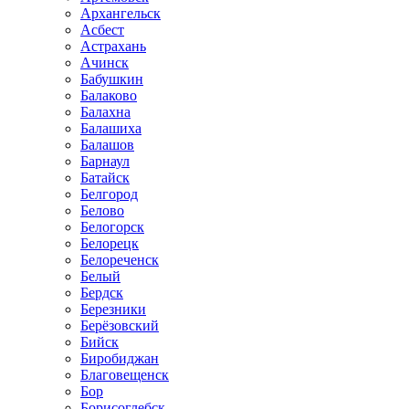
Архангельск
Асбест
Астрахань
Ачинск
Бабушкин
Балаково
Балахна
Балашиха
Балашов
Барнаул
Батайск
Белгород
Белово
Белогорск
Белорецк
Белореченск
Белый
Бердск
Березники
Берёзовский
Бийск
Биробиджан
Благовещенск
Бор
Борисоглебск