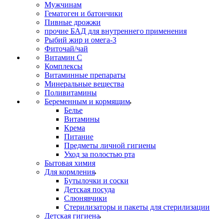
Мужчинам
Гематоген и батончики
Пивные дрожжи
прочие БАД для внутреннего применения
Рыбий жир и омега-3
Фиточай/чай
Витамин С
Комплексы
Витаминные препараты
Минеральные вещества
Поливитамины
Беременным и кормящим
Белье
Витамины
Крема
Питание
Предметы личной гигиены
Уход за полостью рта
Бытовая химия
Для кормления
Бутылочки и соски
Детская посуда
Слюнявчики
Стерилизаторы и пакеты для стерилизации
Детская гигиена