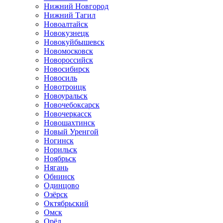
Нижний Новгород
Нижний Тагил
Новоалтайск
Новокузнецк
Новокуйбышевск
Новомосковск
Новороссийск
Новосибирск
Новосиль
Новотроицк
Новоуральск
Новочебоксарск
Новочеркасск
Новошахтинск
Новый Уренгой
Ногинск
Норильск
Ноябрьск
Нягань
Обнинск
Одинцово
Озёрск
Октябрьский
Омск
Орёл