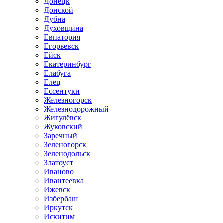
Донецк
Донской
Дубна
Духовщина
Евпатория
Егорьевск
Ейск
Екатеринбург
Елабуга
Елец
Ессентуки
Железногорск
Железнодорожный
Жигулёвск
Жуковский
Заречный
Зеленогорск
Зеленодольск
Златоуст
Иваново
Ивантеевка
Ижевск
Избербаш
Иркутск
Искитим