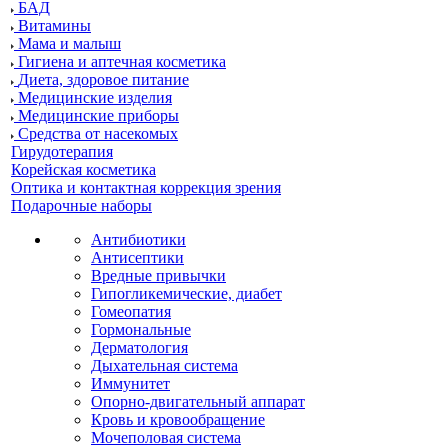
БАД
Витамины
Мама и малыш
Гигиена и аптечная косметика
Диета, здоровое питание
Медицинские изделия
Медицинские приборы
Средства от насекомых
Гирудотерапия
Корейская косметика
Оптика и контактная коррекция зрения
Подарочные наборы
Антибиотики
Антисептики
Вредные привычки
Гипогликемические, диабет
Гомеопатия
Гормональные
Дерматология
Дыхательная система
Иммунитет
Опорно-двигательный аппарат
Кровь и кровообращение
Мочеполовая система