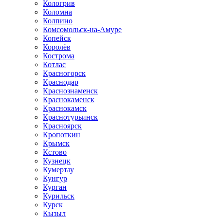
Кологрив
Коломна
Колпино
Комсомольск-на-Амуре
Копейск
Королёв
Кострома
Котлас
Красногорск
Краснодар
Краснознаменск
Краснокаменск
Краснокамск
Краснотурьинск
Красноярск
Кропоткин
Крымск
Кстово
Кузнецк
Кумертау
Кунгур
Курган
Курильск
Курск
Кызыл