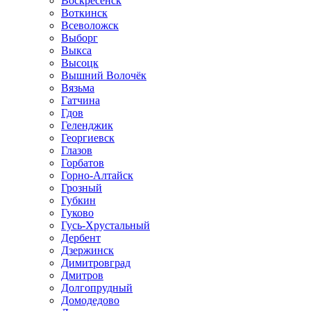
Воскресенск
Воткинск
Всеволожск
Выборг
Выкса
Высоцк
Вышний Волочёк
Вязьма
Гатчина
Гдов
Геленджик
Георгиевск
Глазов
Горбатов
Горно-Алтайск
Грозный
Губкин
Гуково
Гусь-Хрустальный
Дербент
Дзержинск
Димитровград
Дмитров
Долгопрудный
Домодедово