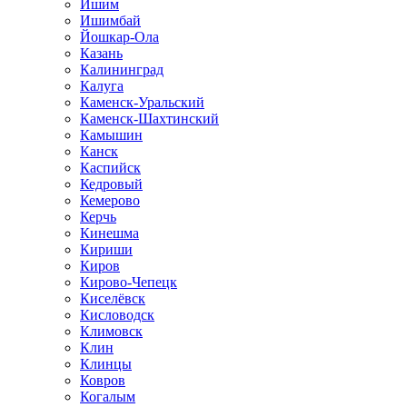
Ишим
Ишимбай
Йошкар-Ола
Казань
Калининград
Калуга
Каменск-Уральский
Каменск-Шахтинский
Камышин
Канск
Каспийск
Кедровый
Кемерово
Керчь
Кинешма
Кириши
Киров
Кирово-Чепецк
Киселёвск
Кисловодск
Климовск
Клин
Клинцы
Ковров
Когалым