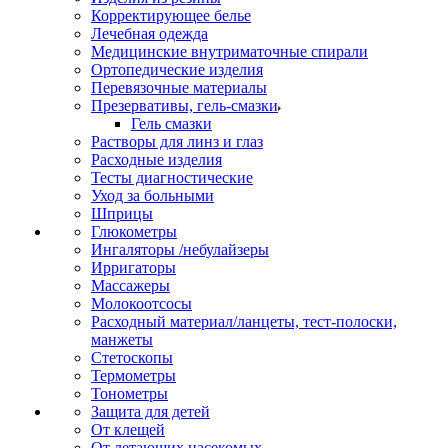
Корректирующее белье
Лечебная одежда
Медицинские внутриматочные спирали
Ортопедические изделия
Перевязочные материалы
Презервативы, гель-смазки
Гель смазки
Растворы для линз и глаз
Расходные изделия
Тесты диагностические
Уход за больными
Шприцы
Глюкометры
Ингаляторы /небулайзеры
Ирригаторы
Массажеры
Молокоотсосы
Расходный материал/ланцеты, тест-полоски,
манжеты
Стетоскопы
Термометры
Тонометры
Защита для детей
От клещей
От летающих насекомых