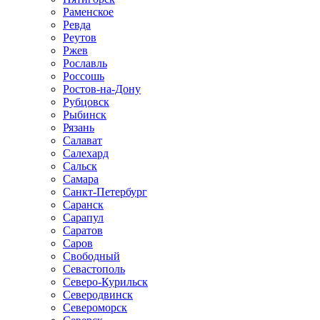
Раменское
Ревда
Реутов
Ржев
Рославль
Россошь
Ростов-на-Дону
Рубцовск
Рыбинск
Рязань
Салават
Салехард
Сальск
Самара
Санкт-Петербург
Саранск
Сарапул
Саратов
Саров
Свободный
Севастополь
Северо-Курильск
Северодвинск
Североморск