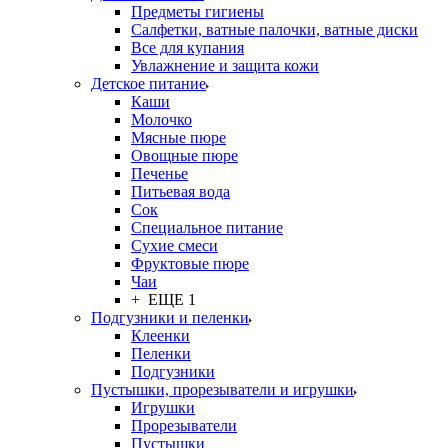
Предметы гигиены
Салфетки, ватные палочки, ватные диски
Все для купания
Увлажнение и защита кожи
Детское питание
Каши
Молочко
Мясные пюре
Овощные пюре
Печенье
Питьевая вода
Сок
Специальное питание
Сухие смеси
Фруктовые пюре
Чаи
+ ЕЩЕ 1
Подгузники и пеленки
Клеенки
Пеленки
Подгузники
Пустышки, прорезыватели и игрушки
Игрушки
Прорезыватели
Пустышки