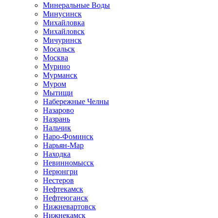
Минеральные Воды
Минусинск
Михайловка
Михайловск
Мичуринск
Мосальск
Москва
Мурино
Мурманск
Муром
Мытищи
Набережные Челны
Назарово
Назрань
Нальчик
Наро-Фоминск
Нарьян-Мар
Находка
Невинномысск
Нерюнгри
Нестеров
Нефтекамск
Нефтеюганск
Нижневартовск
Нижнекамск