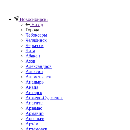
Новосибирск
Назад
Города
Чебоксары
Челябинск
Черкесск
Чита
Абакан
Азов
Александров
Алексин
Альметьевск
Анадырь
Анапа
Ангарск
Анжеро-Судженск
Апатиты
Арзамас
Армавир
Арсеньев
Артём
Артёмовск