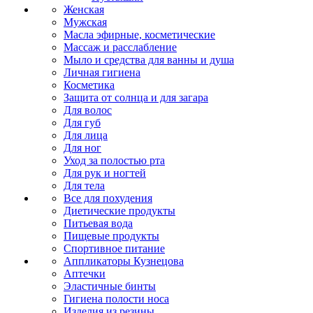
Женская
Мужская
Масла эфирные, косметические
Массаж и расслабление
Мыло и средства для ванны и душа
Личная гигиена
Косметика
Защита от солнца и для загара
Для волос
Для губ
Для лица
Для ног
Уход за полостью рта
Для рук и ногтей
Для тела
Все для похудения
Диетические продукты
Питьевая вода
Пищевые продукты
Спортивное питание
Аппликаторы Кузнецова
Аптечки
Эластичные бинты
Гигиена полости носа
Изделия из резины