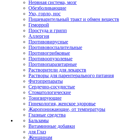
Нервная система, мозг
Обезболивающие
Ухо, горло, нос
Пищеварительный тракт и обмен веществ
Геморрой
Простуда и грипп
Аллергия
Противовирусные
Противовоспалительные
Противогрибковые
Противоопухолевые
Противопаразитарные
Растворители для лекарств
Растворы для парентерального питания
Фитопрепараты
Сердечно-сосудистые
Стоматологические
Тонизирующие
Гинекология, женское здоровье
Жаропонижающие, от температуры
Глазные средства
Бальзамы
Витаминные добавки
для Глаз
Женщинам