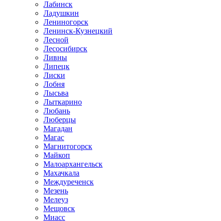
Лабинск
Ладушкин
Лениногорск
Ленинск-Кузнецкий
Лесной
Лесосибирск
Ливны
Липецк
Лиски
Лобня
Лысьва
Лыткарино
Любань
Люберцы
Магадан
Магас
Магнитогорск
Майкоп
Малоархангельск
Махачкала
Междуреченск
Мезень
Мелеуз
Мещовск
Миасс