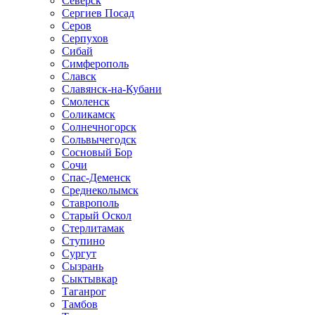
Северск
Сергиев Посад
Серов
Серпухов
Сибай
Симферополь
Славск
Славянск-на-Кубани
Смоленск
Соликамск
Солнечногорск
Сольвычегодск
Сосновый Бор
Сочи
Спас-Деменск
Среднеколымск
Ставрополь
Старый Оскол
Стерлитамак
Ступино
Сургут
Сызрань
Сыктывкар
Таганрог
Тамбов