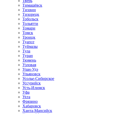
Тверь
Тимашёвск
Тихвин
Тихорецк
Тобольск
Тольятти
Томари
Томск
Троицк
Туапсе
Туймазы
Тула
Туран
Тюмень
Узловая
Улан-Удэ
Ульяновск
Усолье-Сибирское
Уссурийск
Усть-Илимск
Уфа
Ухта
Фрязино
Хабаровск
Ханта-Мансийск