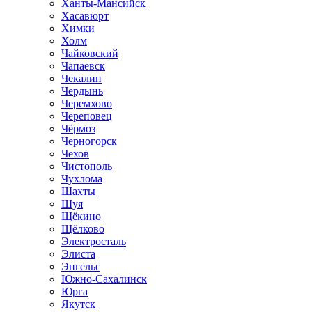
Ханты-Мансийск
Хасавюрт
Химки
Холм
Чайковский
Чапаевск
Чекалин
Чердынь
Черемхово
Череповец
Чёрмоз
Черногорск
Чехов
Чистополь
Чухлома
Шахты
Шуя
Щёкино
Щёлково
Электросталь
Элиста
Энгельс
Южно-Сахалинск
Юрга
Якутск