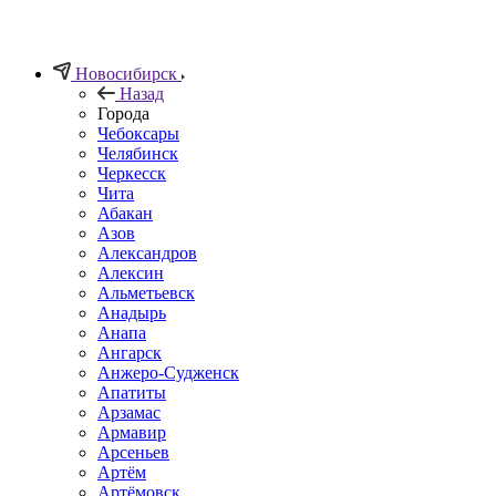
Новосибирск
Назад
Города
Чебоксары
Челябинск
Черкесск
Чита
Абакан
Азов
Александров
Алексин
Альметьевск
Анадырь
Анапа
Ангарск
Анжеро-Судженск
Апатиты
Арзамас
Армавир
Арсеньев
Артём
Артёмовск