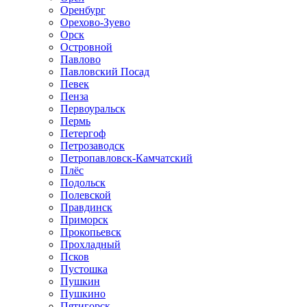
Оренбург
Орехово-Зуево
Орск
Островной
Павлово
Павловский Посад
Певек
Пенза
Первоуральск
Пермь
Петергоф
Петрозаводск
Петропавловск-Камчатский
Плёс
Подольск
Полевской
Правдинск
Приморск
Прокопьевск
Прохладный
Псков
Пустошка
Пушкин
Пушкино
Пятигорск