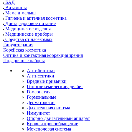
БАД
Витамины
Мама и малыш
Гигиена и аптечная косметика
Диета, здоровое питание
Медицинские изделия
Медицинские приборы
Средства от насекомых
Гирудотерапия
Корейская косметика
Оптика и контактная коррекция зрения
Подарочные наборы
Антибиотики
Антисептики
Вредные привычки
Гипогликемические, диабет
Гомеопатия
Гормональные
Дерматология
Дыхательная система
Иммунитет
Опорно-двигательный аппарат
Кровь и кровообращение
Мочеполовая система