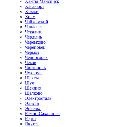
Ханты-Мансийск
Хасавюрт
Химки
Холм
Чайковский
Чапаевск
Чекалин
Чердынь
Черемхово
Череповец
Чёрмоз
Черногорск
Чехов
Чистополь
Чухлома
Шахты
Шуя
Щёкино
Щёлково
Электросталь
Элиста
Энгельс
Южно-Сахалинск
Юрга
Якутск