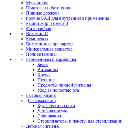
Мужчинам
Гематоген и батончики
Пивные дрожжи
прочие БАД для внутреннего применения
Рыбий жир и омега-3
Фиточай/чай
Витамин С
Комплексы
Витаминные препараты
Минеральные вещества
Поливитамины
Беременным и кормящим
Белье
Витамины
Крема
Питание
Предметы личной гигиены
Уход за полостью рта
Бытовая химия
Для кормления
Бутылочки и соски
Детская посуда
Слюнявчики
Стерилизаторы и пакеты для стерилизации
Детская гигиена