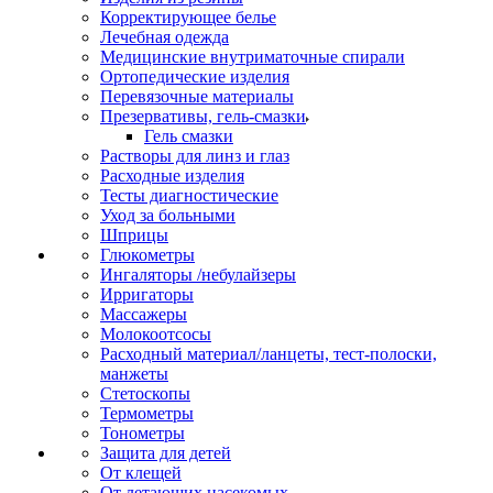
Корректирующее белье
Лечебная одежда
Медицинские внутриматочные спирали
Ортопедические изделия
Перевязочные материалы
Презервативы, гель-смазки
Гель смазки
Растворы для линз и глаз
Расходные изделия
Тесты диагностические
Уход за больными
Шприцы
Глюкометры
Ингаляторы /небулайзеры
Ирригаторы
Массажеры
Молокоотсосы
Расходный материал/ланцеты, тест-полоски,
манжеты
Стетоскопы
Термометры
Тонометры
Защита для детей
От клещей
От летающих насекомых