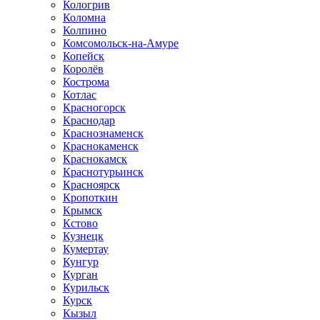
Кологрив
Коломна
Колпино
Комсомольск-на-Амуре
Копейск
Королёв
Кострома
Котлас
Красногорск
Краснодар
Краснознаменск
Краснокаменск
Краснокамск
Краснотурьинск
Красноярск
Кропоткин
Крымск
Кстово
Кузнецк
Кумертау
Кунгур
Курган
Курильск
Курск
Кызыл