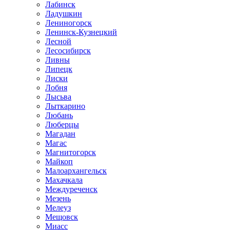
Лабинск
Ладушкин
Лениногорск
Ленинск-Кузнецкий
Лесной
Лесосибирск
Ливны
Липецк
Лиски
Лобня
Лысьва
Лыткарино
Любань
Люберцы
Магадан
Магас
Магнитогорск
Майкоп
Малоархангельск
Махачкала
Междуреченск
Мезень
Мелеуз
Мещовск
Миасс