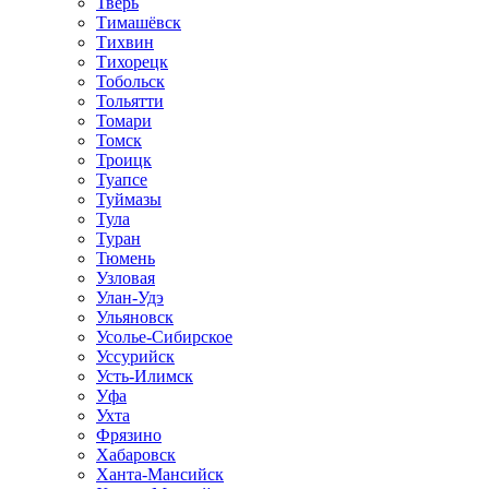
Тверь
Тимашёвск
Тихвин
Тихорецк
Тобольск
Тольятти
Томари
Томск
Троицк
Туапсе
Туймазы
Тула
Туран
Тюмень
Узловая
Улан-Удэ
Ульяновск
Усолье-Сибирское
Уссурийск
Усть-Илимск
Уфа
Ухта
Фрязино
Хабаровск
Ханта-Мансийск