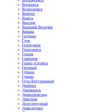
Воскресенск
Воткинск
Всеволожск
Выборг
Выкса
Высоцк
Вышний Волочёк
Вязьма
Гатчина
Гдов
Геленджик
Георгиевск
Глазов
Горбатов
Горно-Алтайск
Грозный
Губкин
Гуково
Гусь-Хрустальный
Дербент
Дзержинск
Димитровград
Дмитров
Долгопрудный
Домодедово