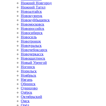
Нижний Новгород
Нижний Тагил
Новоалтайск
Новокузнецк
Новокуйбышевск
Новомосковск
Новороссийск
Новосибирск
Новосиль
Новотроицк
Новоуральск
Новочебоксарск
Новочеркасск
Новошахтинск
Новый Уренгой
Ногинск
Норильск
Ноябрьск
Нягань
Обнинск
Одинцово
Озёрск
Октябрьский
Омск
Орёл