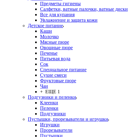
Предметы гигиены
Салфетки, ватные палочки, ватные диски
Все для купания
Увлажнение и защита кожи
Детское питание
Каши
Молочко
Мясные пюре
Овощные пюре
Печенье
Питьевая вода
Сок
Специальное питание
Сухие смеси
Фруктовые пюре
Чаи
+ ЕЩЕ 1
Подгузники и пеленки
Клеенки
Пеленки
Подгузники
Пустышки, прорезыватели и игрушки
Игрушки
Прорезыватели
Пустышки