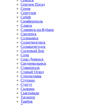
Северск
Сергиев Посад
Серов
Серпухов
Сибай
Симферополь
Славск
Славянск-на-Кубани
Смоленск
Соликамск
Солнечногорск
Сольвычегодск
Сосновый Бор
Сочи
Спас-Деменск
Среднеколымск
Ставрополь
Старый Оскол
Стерлитамак
Ступино
Сургут
Сызрань
Сыктывкар
Таганрог
Тамбов