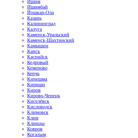
Ишим
Ишимбай
Йошкар-Ола
Казань
Калининград
Калуга
Каменск-Уральский
Каменск-Шахтинский
Камышин
Канск
Каспийск
Кедровый
Кемерово
Керчь
Кинешма
Кириши
Киров
Кирово-Чепецк
Киселёвск
Кисловодск
Климовск
Клин
Клинцы
Ковров
Когалым