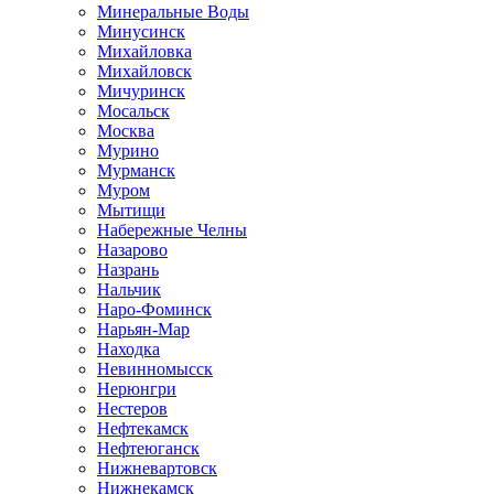
Минеральные Воды
Минусинск
Михайловка
Михайловск
Мичуринск
Мосальск
Москва
Мурино
Мурманск
Муром
Мытищи
Набережные Челны
Назарово
Назрань
Нальчик
Наро-Фоминск
Нарьян-Мар
Находка
Невинномысск
Нерюнгри
Нестеров
Нефтекамск
Нефтеюганск
Нижневартовск
Нижнекамск