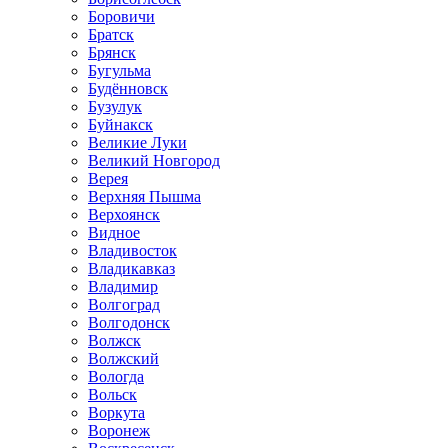
Боровичи
Братск
Брянск
Бугульма
Будённовск
Бузулук
Буйнакск
Великие Луки
Великий Новгород
Верея
Верхняя Пышма
Верхоянск
Видное
Владивосток
Владикавказ
Владимир
Волгоград
Волгодонск
Волжск
Волжский
Вологда
Вольск
Воркута
Воронеж