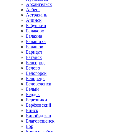
Архангельск
Асбест
Астрахань
Ачинск
Бабушкин
Балаково
Балахна
Балашиха
Балашов
Барнаул
Батайск
Белгород
Белово
Белогорск
Белорецк
Белореченск
Белый
Бердск
Березники
Берёзовский
Бийск
Биробиджан
Благовещенск
Бор
Борисоглебск