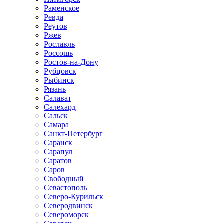
Раменское
Ревда
Реутов
Ржев
Рославль
Россошь
Ростов-на-Дону
Рубцовск
Рыбинск
Рязань
Салават
Салехард
Сальск
Самара
Санкт-Петербург
Саранск
Сарапул
Саратов
Саров
Свободный
Севастополь
Северо-Курильск
Северодвинск
Североморск