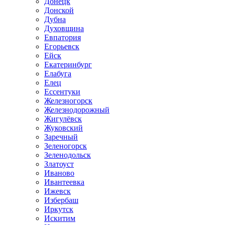
Донецк
Донской
Дубна
Духовщина
Евпатория
Егорьевск
Ейск
Екатеринбург
Елабуга
Елец
Ессентуки
Железногорск
Железнодорожный
Жигулёвск
Жуковский
Заречный
Зеленогорск
Зеленодольск
Златоуст
Иваново
Ивантеевка
Ижевск
Избербаш
Иркутск
Искитим