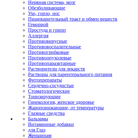
Нервная система, мозг
Обезболивающие
Ухо, горло, нос
Пищеварительный тракт и обмен веществ
Геморрой
Простуда и грипп
Аллергия
Противовирусные
Противовоспалительные
Противогрибковые
Противоопухолевые
Противопаразитарные
Растворители для лекарств
Растворы для парентерального питания
Фитопрепараты
Сердечно-сосудистые
Стоматологические
Тонизирующие
Гинекология, женское здоровье
Жаропонижающие, от температуры
Глазные средства
Бальзамы
Витаминные добавки
для Глаз
Женщинам