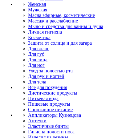
Женская
Мужская
Масла эфирные, косметические
Массаж и расслабление
Мыло и средства для ванны и душа
Личная гигиена
Косметика
Защита от солнца и для загара
Для волос
Для губ
Для лица
Для ног
Уход за полостью рта
Для рук и ногтей
Для тела
Все для похудения
Диетические продукты
Питьевая вода
Пищевые продукты
Спортивное питание
Аппликаторы Кузнецова
Аптечки
Эластичные бинты
Гигиена полости носа
Изделия из резины