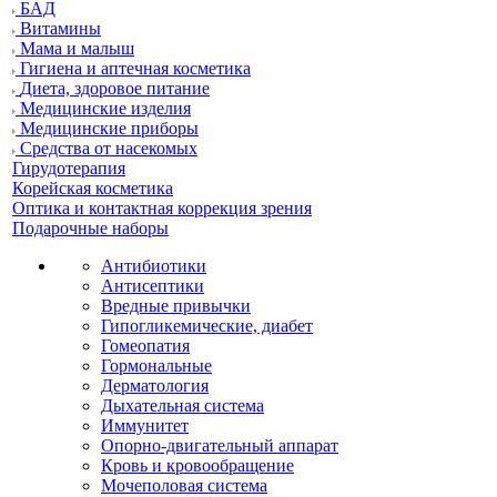
БАД
Витамины
Мама и малыш
Гигиена и аптечная косметика
Диета, здоровое питание
Медицинские изделия
Медицинские приборы
Средства от насекомых
Гирудотерапия
Корейская косметика
Оптика и контактная коррекция зрения
Подарочные наборы
Антибиотики
Антисептики
Вредные привычки
Гипогликемические, диабет
Гомеопатия
Гормональные
Дерматология
Дыхательная система
Иммунитет
Опорно-двигательный аппарат
Кровь и кровообращение
Мочеполовая система