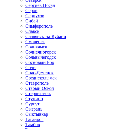
Северск
Сергиев Посад
Серов
Серпухов
Сибай
Симферополь
Славск
Славянск-на-Кубани
Смоленск
Соликамск
Солнечногорск
Сольвычегодск
Сосновый Бор
Сочи
Спас-Деменск
Среднеколымск
Ставрополь
Старый Оскол
Стерлитамак
Ступино
Сургут
Сызрань
Сыктывкар
Таганрог
Тамбов