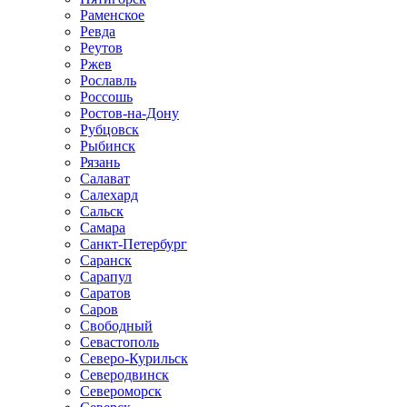
Раменское
Ревда
Реутов
Ржев
Рославль
Россошь
Ростов-на-Дону
Рубцовск
Рыбинск
Рязань
Салават
Салехард
Сальск
Самара
Санкт-Петербург
Саранск
Сарапул
Саратов
Саров
Свободный
Севастополь
Северо-Курильск
Северодвинск
Североморск