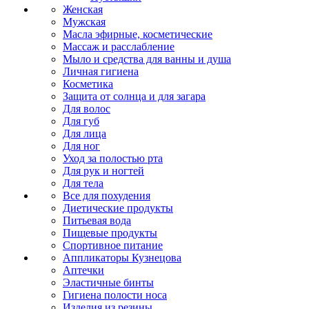
Женская
Мужская
Масла эфирные, косметические
Массаж и расслабление
Мыло и средства для ванны и душа
Личная гигиена
Косметика
Защита от солнца и для загара
Для волос
Для губ
Для лица
Для ног
Уход за полостью рта
Для рук и ногтей
Для тела
Все для похудения
Диетические продукты
Питьевая вода
Пищевые продукты
Спортивное питание
Аппликаторы Кузнецова
Аптечки
Эластичные бинты
Гигиена полости носа
Изделия из резины