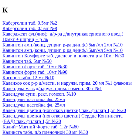
К
Каберголин таб. 0,5мг №2
Каберголин таб. 0,5мг №8
Каверджект фл.(лиоф. д/р-ра д/внутрикавернозного введ.)
10мкг + шприц + р-ль
Кавинтон амп.(конц. д/приг. р-ра д/инф.) 5мг/мл 2мл №10
Кавинтон амп.(конц. д/приг. р-ра д/инф.) 5мг/мл 5мл №10
Кавинтон Комфорте таб. дисперг. в полости рта 10мг №30
Кавинтон таб. 5мг №50
Кавинтон форте таб. 10мг №30
Кавинтон форте таб. 10мг №90
Кагоцел табл. 12 мг №10
Каланхоэ сок р-р д/местн. и наружн. прим. 20 мл №1 флаконы
Календула мазь д/наруж. прим. гомеоп. 30 г №1
Календула супп. рект. гомеоп. №10
Календулы настойка фл. 25мл
Календулы настойка фл. 25мл
Календулы цветки (ноготков цветки) пак.-фильтр 1,5г №20
Календулы цветки (ноготков цветки) Сердце Континента
(БАД) пак.-фильтр 1,5г №20
Калий+Магний Форте таб. 1,2г №60
Каликста табл. п/о пленочной 30 мг №30