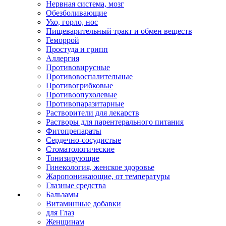
Нервная система, мозг
Обезболивающие
Ухо, горло, нос
Пищеварительный тракт и обмен веществ
Геморрой
Простуда и грипп
Аллергия
Противовирусные
Противовоспалительные
Противогрибковые
Противоопухолевые
Противопаразитарные
Растворители для лекарств
Растворы для парентерального питания
Фитопрепараты
Сердечно-сосудистые
Стоматологические
Тонизирующие
Гинекология, женское здоровье
Жаропонижающие, от температуры
Глазные средства
Бальзамы
Витаминные добавки
для Глаз
Женщинам