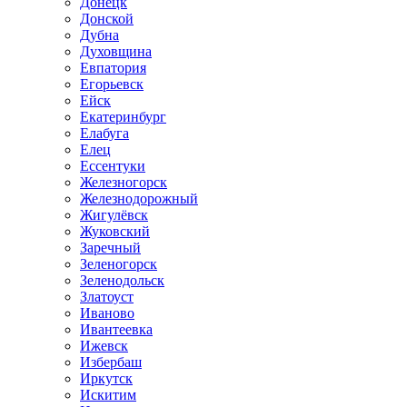
Донецк
Донской
Дубна
Духовщина
Евпатория
Егорьевск
Ейск
Екатеринбург
Елабуга
Елец
Ессентуки
Железногорск
Железнодорожный
Жигулёвск
Жуковский
Заречный
Зеленогорск
Зеленодольск
Златоуст
Иваново
Ивантеевка
Ижевск
Избербаш
Иркутск
Искитим