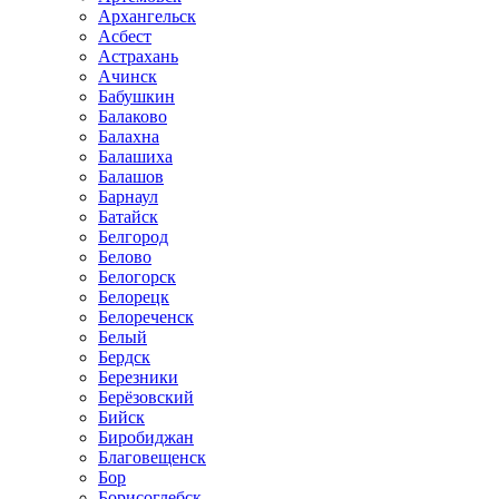
Архангельск
Асбест
Астрахань
Ачинск
Бабушкин
Балаково
Балахна
Балашиха
Балашов
Барнаул
Батайск
Белгород
Белово
Белогорск
Белорецк
Белореченск
Белый
Бердск
Березники
Берёзовский
Бийск
Биробиджан
Благовещенск
Бор
Борисоглебск