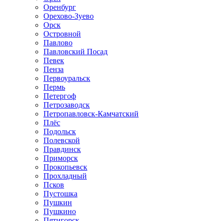
Оренбург
Орехово-Зуево
Орск
Островной
Павлово
Павловский Посад
Певек
Пенза
Первоуральск
Пермь
Петергоф
Петрозаводск
Петропавловск-Камчатский
Плёс
Подольск
Полевской
Правдинск
Приморск
Прокопьевск
Прохладный
Псков
Пустошка
Пушкин
Пушкино
Пятигорск