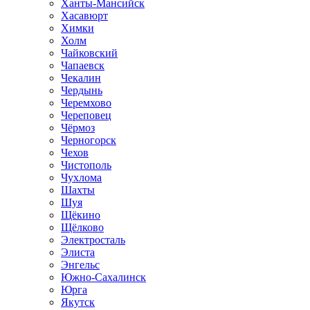
Ханты-Мансийск
Хасавюрт
Химки
Холм
Чайковский
Чапаевск
Чекалин
Чердынь
Черемхово
Череповец
Чёрмоз
Черногорск
Чехов
Чистополь
Чухлома
Шахты
Шуя
Щёкино
Щёлково
Электросталь
Элиста
Энгельс
Южно-Сахалинск
Юрга
Якутск