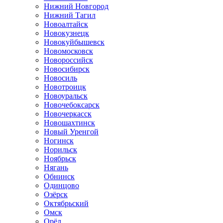
Нижний Новгород
Нижний Тагил
Новоалтайск
Новокузнецк
Новокуйбышевск
Новомосковск
Новороссийск
Новосибирск
Новосиль
Новотроицк
Новоуральск
Новочебоксарск
Новочеркасск
Новошахтинск
Новый Уренгой
Ногинск
Норильск
Ноябрьск
Нягань
Обнинск
Одинцово
Озёрск
Октябрьский
Омск
Орёл