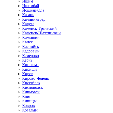
Ишим
Ишимбай
Йошкар-Ола
Казань
Калининград
Калуга
Каменск-Уральский
Каменск-Шахтинский
Камышин
Канск
Каспийск
Кедровый
Кемерово
Керчь
Кинешма
Кириши
Киров
Кирово-Чепецк
Киселёвск
Кисловодск
Климовск
Клин
Клинцы
Ковров
Когалым