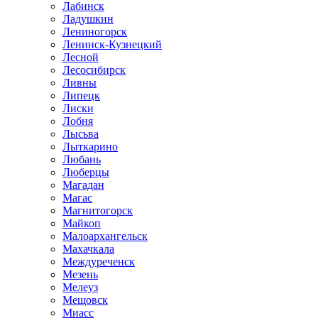
Лабинск
Ладушкин
Лениногорск
Ленинск-Кузнецкий
Лесной
Лесосибирск
Ливны
Липецк
Лиски
Лобня
Лысьва
Лыткарино
Любань
Люберцы
Магадан
Магас
Магнитогорск
Майкоп
Малоархангельск
Махачкала
Междуреченск
Мезень
Мелеуз
Мещовск
Миасс