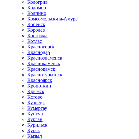
Кологрив
Коломна
Колпино
Комсомольск-на-Амуре
Копейск
Королёв
Кострома
Котлас
Красногорск
Краснодар
Краснознаменск
Краснокаменск
Краснокамск
Краснотурьинск
Красноярск
Кропоткин
Крымск
Кстово
Кузнецк
Кумертау
Кунгур
Курган
Курильск
Курск
Кызыл