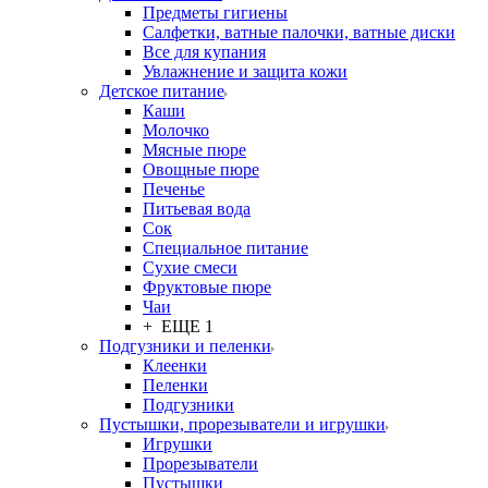
Предметы гигиены
Салфетки, ватные палочки, ватные диски
Все для купания
Увлажнение и защита кожи
Детское питание
Каши
Молочко
Мясные пюре
Овощные пюре
Печенье
Питьевая вода
Сок
Специальное питание
Сухие смеси
Фруктовые пюре
Чаи
+ ЕЩЕ 1
Подгузники и пеленки
Клеенки
Пеленки
Подгузники
Пустышки, прорезыватели и игрушки
Игрушки
Прорезыватели
Пустышки