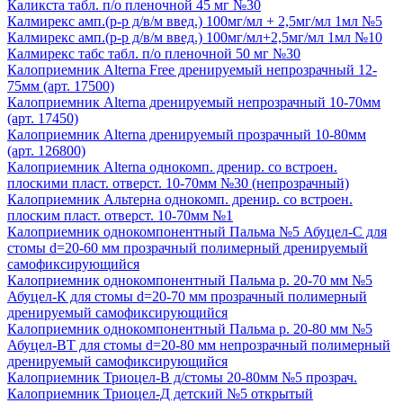
Каликста табл. п/о пленочной 45 мг №30
Калмирекс амп.(р-р д/в/м введ.) 100мг/мл + 2,5мг/мл 1мл №5
Калмирекс амп.(р-р д/в/м введ.) 100мг/мл+2,5мг/мл 1мл №10
Калмирекс табс табл. п/о пленочной 50 мг №30
Калоприемник Alterna Free дренируемый непрозрачный 12-
75мм (арт. 17500)
Калоприемник Alterna дренируемый непрозрачный 10-70мм
(арт. 17450)
Калоприемник Alterna дренируемый прозрачный 10-80мм
(арт. 126800)
Калоприемник Alterna однокомп. дренир. со встроен.
плоскими пласт. отверст. 10-70мм №30 (непрозрачный)
Калоприемник Альтерна однокомп. дренир. со встроен.
плоским пласт. отверст. 10-70мм №1
Калоприемник однокомпонентный Пальма №5 Абуцел-С для
стомы d=20-60 мм прозрачный полимерный дренируемый
самофиксирующийся
Калоприемник однокомпонентный Пальма р. 20-70 мм №5
Абуцел-К для стомы d=20-70 мм прозрачный полимерный
дренируемый самофиксирующийся
Калоприемник однокомпонентный Пальма р. 20-80 мм №5
Абуцел-ВТ для стомы d=20-80 мм непрозрачный полимерный
дренируемый самофиксирующийся
Калоприемник Триоцел-В д/стомы 20-80мм №5 прозрач.
Калоприемник Триоцел-Д детский №5 открытый