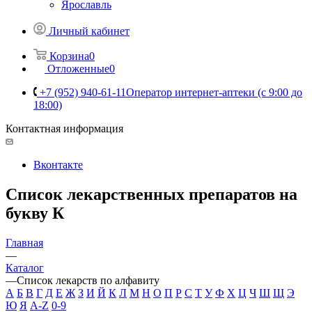
Ярославль
Личный кабинет
Корзина
0
Отложенные
0
+7 (952) 940-61-11
Оператор интернет-аптеки (с 9:00 до
18:00)
Контактная информация
Вконтакте
Список лекарственных препаратов на
букву К
Главная
—
Каталог
—
Список лекарств по алфавиту
А
Б
В
Г
Д
Е
Ж
З
И
Й
К
Л
М
Н
О
П
Р
С
Т
У
Ф
Х
Ц
Ч
Ш
Щ
Э
Ю
Я
A-Z
0-9