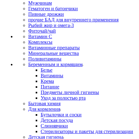
Мужчинам
Гематоген и батончики
Пивные дрожжи
прочие БАД для внутреннего применения
Рыбий жир и омега-3
Фиточай/чай
Витамин С
Комплексы
Витаминные препараты
Минеральные вещества
Поливитамины
Беременным и кормящим
Белье
Витамины
Крема
Питание
Предметы личной гигиены
Уход за полостью рта
Бытовая химия
Для кормления
Бутылочки и соски
Детская посуда
Слюнявчики
Стерилизаторы и пакеты для стерилизации
Детская гигиена