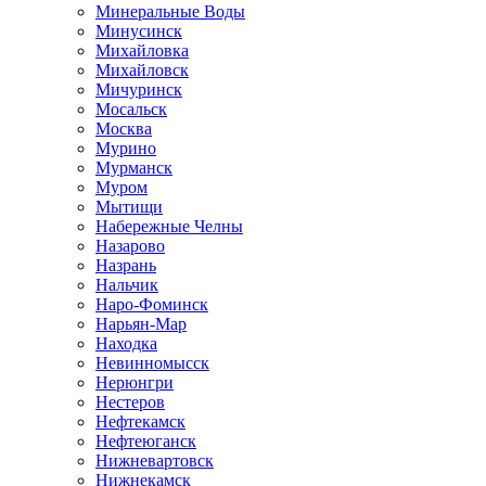
Минеральные Воды
Минусинск
Михайловка
Михайловск
Мичуринск
Мосальск
Москва
Мурино
Мурманск
Муром
Мытищи
Набережные Челны
Назарово
Назрань
Нальчик
Наро-Фоминск
Нарьян-Мар
Находка
Невинномысск
Нерюнгри
Нестеров
Нефтекамск
Нефтеюганск
Нижневартовск
Нижнекамск