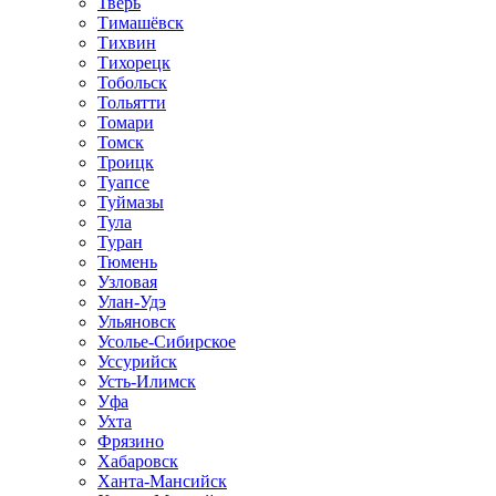
Тверь
Тимашёвск
Тихвин
Тихорецк
Тобольск
Тольятти
Томари
Томск
Троицк
Туапсе
Туймазы
Тула
Туран
Тюмень
Узловая
Улан-Удэ
Ульяновск
Усолье-Сибирское
Уссурийск
Усть-Илимск
Уфа
Ухта
Фрязино
Хабаровск
Ханта-Мансийск