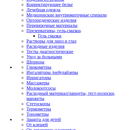
Корректирующее белье
Лечебная одежда
Медицинские внутриматочные спирали
Ортопедические изделия
Перевязочные материалы
Презервативы, гель-смазки
Гель смазки
Растворы для линз и глаз
Расходные изделия
Тесты диагностические
Уход за больными
Шприцы
Глюкометры
Ингаляторы /небулайзеры
Ирригаторы
Массажеры
Молокоотсосы
Расходный материал/ланцеты, тест-полоски,
манжеты
Стетоскопы
Термометры
Тонометры
Защита для детей
От клещей
От летающих насекомых