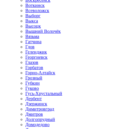
Воскресенск
Воткинск
Всеволожск
Выборг
Выкса
Высоцк
Вышний Волочёк
Вязьма
Гатчина
Гдов
Геленджик
Георгиевск
Глазов
Горбатов
Горно-Алтайск
Грозный
Губкин
Гуково
Гусь-Хрустальный
Дербент
Дзержинск
Димитровград
Дмитров
Долгопрудный
Домодедово