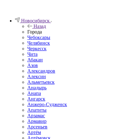
Новосибирск
Назад
Города
Чебоксары
Челябинск
Черкесск
Чита
Абакан
Азов
Александров
Алексин
Альметьевск
Анадырь
Анапа
Ангарск
Анжеро-Судженск
Апатиты
Арзамас
Армавир
Арсеньев
Артём
Артёмовск