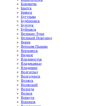
Боровичи
Братск
Брянск
Бугульма
Будённовск
Бузулук
Буйнакск
Великие Луки
Великий Новгород
Верея
Верхняя Пышма
Верхоянск
Видное
Владивосток
Владикавказ
Владимир
Волгоград
Волгодонск
Волжск
Волжский
Вологда
Вольск
Воркута
Воронеж