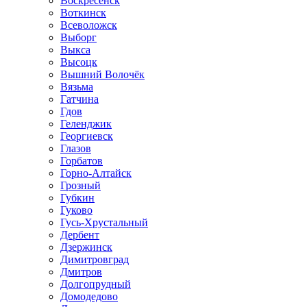
Воскресенск
Воткинск
Всеволожск
Выборг
Выкса
Высоцк
Вышний Волочёк
Вязьма
Гатчина
Гдов
Геленджик
Георгиевск
Глазов
Горбатов
Горно-Алтайск
Грозный
Губкин
Гуково
Гусь-Хрустальный
Дербент
Дзержинск
Димитровград
Дмитров
Долгопрудный
Домодедово