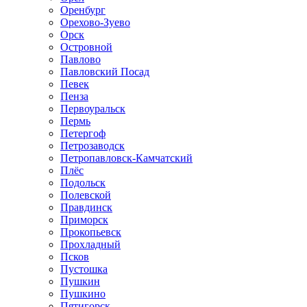
Оренбург
Орехово-Зуево
Орск
Островной
Павлово
Павловский Посад
Певек
Пенза
Первоуральск
Пермь
Петергоф
Петрозаводск
Петропавловск-Камчатский
Плёс
Подольск
Полевской
Правдинск
Приморск
Прокопьевск
Прохладный
Псков
Пустошка
Пушкин
Пушкино
Пятигорск