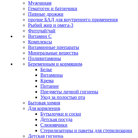
Мужчинам
Гематоген и батончики
Пивные дрожжи
прочие БАД для внутреннего применения
Рыбий жир и омега-3
Фиточай/чай
Витамин С
Комплексы
Витаминные препараты
Минеральные вещества
Поливитамины
Беременным и кормящим
Белье
Витамины
Крема
Питание
Предметы личной гигиены
Уход за полостью рта
Бытовая химия
Для кормления
Бутылочки и соски
Детская посуда
Слюнявчики
Стерилизаторы и пакеты для стерилизации
Детская гигиена