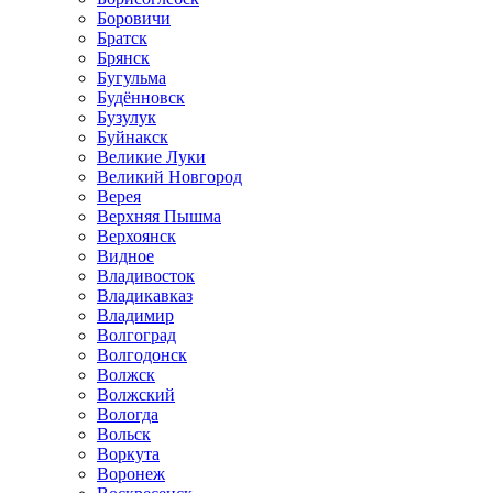
Боровичи
Братск
Брянск
Бугульма
Будённовск
Бузулук
Буйнакск
Великие Луки
Великий Новгород
Верея
Верхняя Пышма
Верхоянск
Видное
Владивосток
Владикавказ
Владимир
Волгоград
Волгодонск
Волжск
Волжский
Вологда
Вольск
Воркута
Воронеж