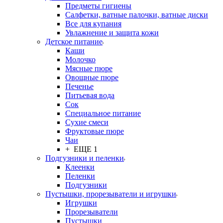
Предметы гигиены
Салфетки, ватные палочки, ватные диски
Все для купания
Увлажнение и защита кожи
Детское питание
Каши
Молочко
Мясные пюре
Овощные пюре
Печенье
Питьевая вода
Сок
Специальное питание
Сухие смеси
Фруктовые пюре
Чаи
+ ЕЩЕ 1
Подгузники и пеленки
Клеенки
Пеленки
Подгузники
Пустышки, прорезыватели и игрушки
Игрушки
Прорезыватели
Пустышки