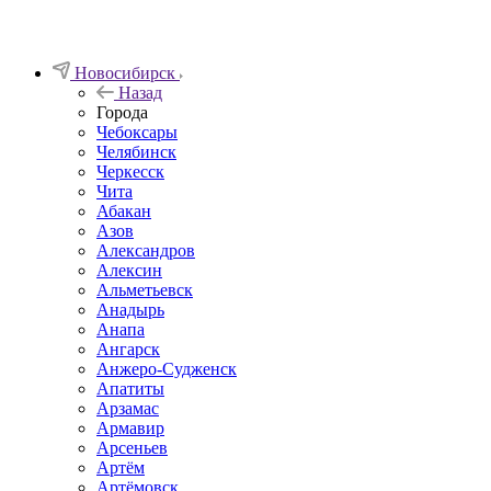
Новосибирск
Назад
Города
Чебоксары
Челябинск
Черкесск
Чита
Абакан
Азов
Александров
Алексин
Альметьевск
Анадырь
Анапа
Ангарск
Анжеро-Судженск
Апатиты
Арзамас
Армавир
Арсеньев
Артём
Артёмовск