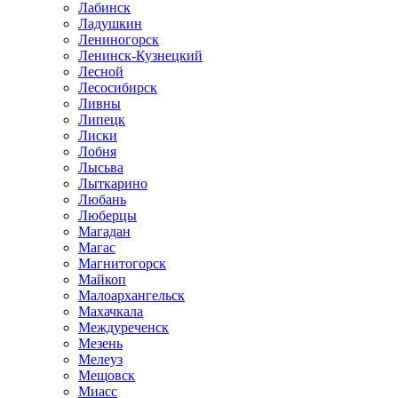
Лабинск
Ладушкин
Лениногорск
Ленинск-Кузнецкий
Лесной
Лесосибирск
Ливны
Липецк
Лиски
Лобня
Лысьва
Лыткарино
Любань
Люберцы
Магадан
Магас
Магнитогорск
Майкоп
Малоархангельск
Махачкала
Междуреченск
Мезень
Мелеуз
Мещовск
Миасс