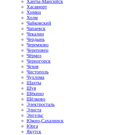
Ханты-Мансийск
Хасавюрт
Химки
Холм
Чайковский
Чапаевск
Чекалин
Чердынь
Черемхово
Череповец
Чёрмоз
Черногорск
Чехов
Чистополь
Чухлома
Шахты
Шуя
Щёкино
Щёлково
Электросталь
Элиста
Энгельс
Южно-Сахалинск
Юрга
Якутск