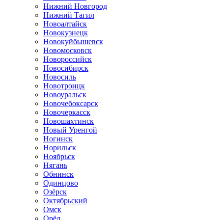
Нижний Новгород
Нижний Тагил
Новоалтайск
Новокузнецк
Новокуйбышевск
Новомосковск
Новороссийск
Новосибирск
Новосиль
Новотроицк
Новоуральск
Новочебоксарск
Новочеркасск
Новошахтинск
Новый Уренгой
Ногинск
Норильск
Ноябрьск
Нягань
Обнинск
Одинцово
Озёрск
Октябрьский
Омск
Орёл