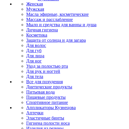
Женская
Мужская
Масла эфирные, косметические
Массаж и расслабление
Мыло и средства для ванны и душа
Личная гигиена
Косметика
Защита от солнца и для загара
Для волос
Для губ
Для лица
Для ног
Уход за полостью рта
Для рук и ногтей
Для тела
Все для похудения
Диетические продукты
Питьевая вода
Пищевые продукты
Спортивное питание
Аппликаторы Кузнецова
Аптечки
Эластичные бинты
Гигиена полости носа
Изделия из резины