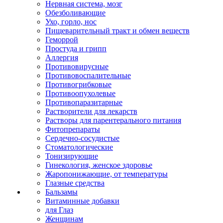
Нервная система, мозг
Обезболивающие
Ухо, горло, нос
Пищеварительный тракт и обмен веществ
Геморрой
Простуда и грипп
Аллергия
Противовирусные
Противовоспалительные
Противогрибковые
Противоопухолевые
Противопаразитарные
Растворители для лекарств
Растворы для парентерального питания
Фитопрепараты
Сердечно-сосудистые
Стоматологические
Тонизирующие
Гинекология, женское здоровье
Жаропонижающие, от температуры
Глазные средства
Бальзамы
Витаминные добавки
для Глаз
Женщинам