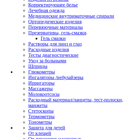
Корректирующее белье
Лечебная одежда
Медицинские внутриматочные спирали
Ортопедические изделия
Перевязочные материалы
Презервативы, гель-смазки
Гель смазки
Растворы для линз и глаз
Расходные изделия
Тесты диагностические
Уход за больными
Шприцы
Глюкометры
Ингаляторы /небулайзеры
Ирригаторы
Массажеры
Молокоотсосы
Расходный материал/ланцеты, тест-полоски,
манжеты
Стетоскопы
Термометры
Тонометры
Защита для детей
От клещей
От летающих насекомых