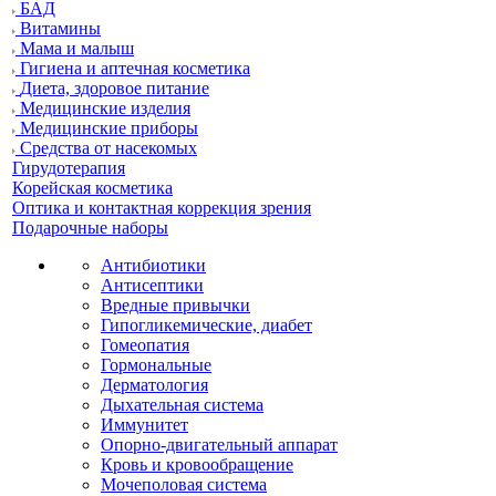
БАД
Витамины
Мама и малыш
Гигиена и аптечная косметика
Диета, здоровое питание
Медицинские изделия
Медицинские приборы
Средства от насекомых
Гирудотерапия
Корейская косметика
Оптика и контактная коррекция зрения
Подарочные наборы
Антибиотики
Антисептики
Вредные привычки
Гипогликемические, диабет
Гомеопатия
Гормональные
Дерматология
Дыхательная система
Иммунитет
Опорно-двигательный аппарат
Кровь и кровообращение
Мочеполовая система