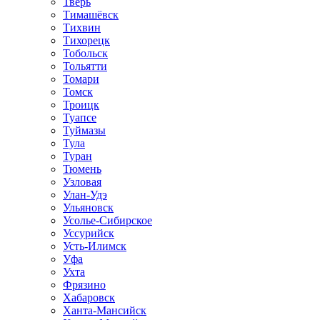
Тверь
Тимашёвск
Тихвин
Тихорецк
Тобольск
Тольятти
Томари
Томск
Троицк
Туапсе
Туймазы
Тула
Туран
Тюмень
Узловая
Улан-Удэ
Ульяновск
Усолье-Сибирское
Уссурийск
Усть-Илимск
Уфа
Ухта
Фрязино
Хабаровск
Ханта-Мансийск