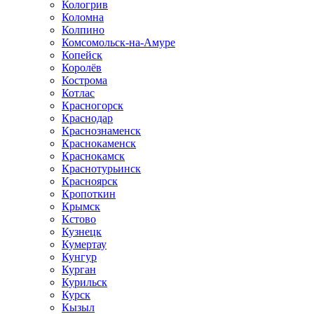
Кологрив
Коломна
Колпино
Комсомольск-на-Амуре
Копейск
Королёв
Кострома
Котлас
Красногорск
Краснодар
Краснознаменск
Краснокаменск
Краснокамск
Краснотурьинск
Красноярск
Кропоткин
Крымск
Кстово
Кузнецк
Кумертау
Кунгур
Курган
Курильск
Курск
Кызыл