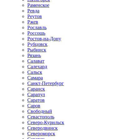
Раменское
Ревда
Реутов
Ржев
Рославль
Россошь
Ростов-на-Дону
Рубцовск
Рыбинск
Рязань
Салават
Салехард
Сальск
Самара
Санкт-Петербург
Саранск
Сарапул
Саратов
Саров
Свободный
Севастополь
Северо-Курильск
Северодвинск
Североморск