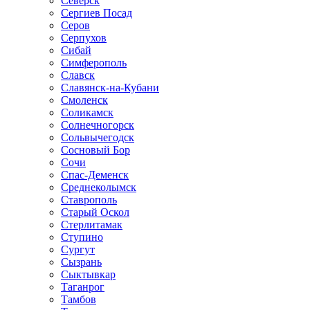
Северск
Сергиев Посад
Серов
Серпухов
Сибай
Симферополь
Славск
Славянск-на-Кубани
Смоленск
Соликамск
Солнечногорск
Сольвычегодск
Сосновый Бор
Сочи
Спас-Деменск
Среднеколымск
Ставрополь
Старый Оскол
Стерлитамак
Ступино
Сургут
Сызрань
Сыктывкар
Таганрог
Тамбов