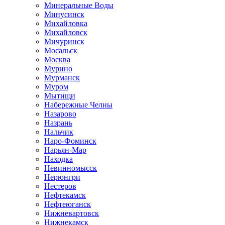
Минеральные Воды
Минусинск
Михайловка
Михайловск
Мичуринск
Мосальск
Москва
Мурино
Мурманск
Муром
Мытищи
Набережные Челны
Назарово
Назрань
Нальчик
Наро-Фоминск
Нарьян-Мар
Находка
Невинномысск
Нерюнгри
Нестеров
Нефтекамск
Нефтеюганск
Нижневартовск
Нижнекамск