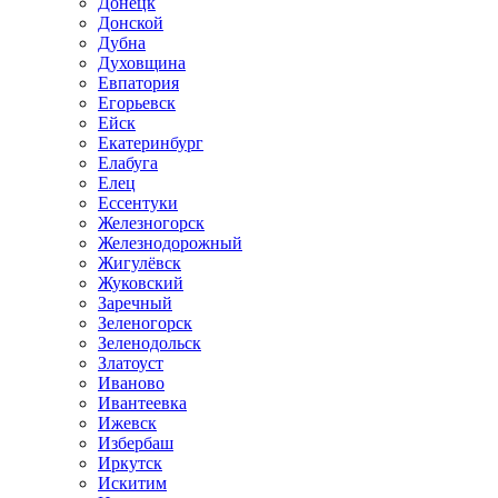
Донецк
Донской
Дубна
Духовщина
Евпатория
Егорьевск
Ейск
Екатеринбург
Елабуга
Елец
Ессентуки
Железногорск
Железнодорожный
Жигулёвск
Жуковский
Заречный
Зеленогорск
Зеленодольск
Златоуст
Иваново
Ивантеевка
Ижевск
Избербаш
Иркутск
Искитим