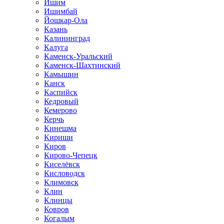
Ишим
Ишимбай
Йошкар-Ола
Казань
Калининград
Калуга
Каменск-Уральский
Каменск-Шахтинский
Камышин
Канск
Каспийск
Кедровый
Кемерово
Керчь
Кинешма
Кириши
Киров
Кирово-Чепецк
Киселёвск
Кисловодск
Климовск
Клин
Клинцы
Ковров
Когалым