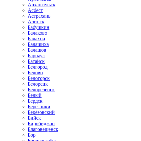
Архангельск
Асбест
Астрахань
Ачинск
Бабушкин
Балаково
Балахна
Балашиха
Балашов
Барнаул
Батайск
Белгород
Белово
Белогорск
Белорецк
Белореченск
Белый
Бердск
Березники
Берёзовский
Бийск
Биробиджан
Благовещенск
Бор
Борисоглебск